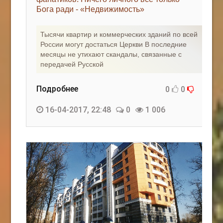
Бога ради - «Недвижимость»
КАК С НАМИ СВЯЗАТЬСЯ
Тысячи квартир и коммерческих зданий по всей
Edgarpo26@gmail.com
России могут достаться Церкви В последние
месяцы не утихают скандалы, связанные с
axin.ed@yandex.ru
передачей Русской
yrikf40@gmail.com
Подробнее
0
0
Eltaro-Vrn.ru
16-04-2017, 22:48
0
1 006
@Edgarpo36