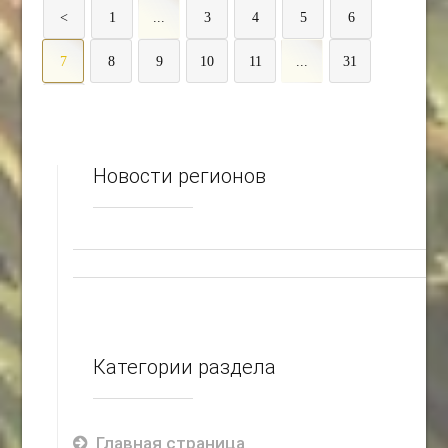
<
1
...
3
4
5
6
7
8
9
10
11
...
31
>
Новости регионов
Категории раздела
Главная страница