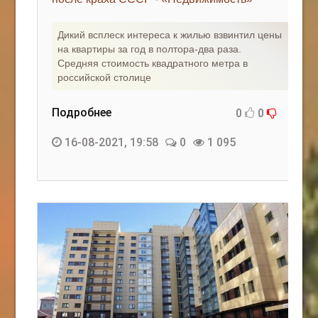
КАК С НАМИ СВЯЗАТЬСЯ
Дикий всплеск интереса к жилью взвинтил цены
на квартиры за год в полтора-два раза.
Edgarpo26@gmail.com
Средняя стоимость квадратного метра в
российской столице
axin.ed@yandex.ru
yrikf40@gmail.com
Подробнее
0
0
Eltaro-Vrn.ru
16-08-2021, 19:58
0
1 095
@Edgarpo36