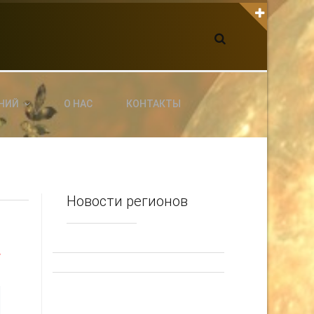
К С НАМИ СВЯЗАТЬСЯ
dgarpo26@gmail.com
xin.ed@yandex.ru
yrikf40@gmail.com
НИЙ
О НАС
КОНТАКТЫ
ltaro-Vrn.ru
@Edgarpo36
Новости регионов