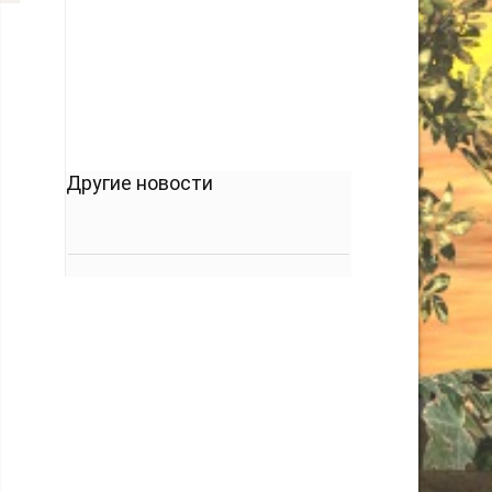
кто его дал.
-- Люблю давать советы и очень не люблю,
когда их дают мне.
Другие новости