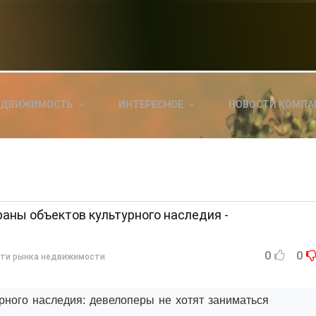
НОВОСТИ СЕГОДНЯ
КА
E
a
ЕДВИЖИМОСТЬ
ИНТЕРЕСНОЕ
НОВОСТИ КОМПА
ль?
E
я
аны объектов культурного наследия -
0
0
ти рынка недвижимости
рного наследия: девелоперы не хотят заниматься