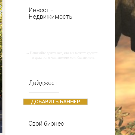
Инвест -
Недвижимость
-- Начинайте делать все, что вы можете сделать
– и даже то, о чем можете хотя бы мечтать.
-- Все дело в мыслях. Мысль — начало всего.
И мыслями можно управлять. И поэтому
главное дело совершенствования: работать над
мыслями.
Дайджест
-- Идите уверенно по направлению к мечте.
Живите той жизнью, которую вы сами себе
придумали.
ДОБАВИТЬ БАННЕР
-- Самое большое богатство — это ум. Самая
большая нищета — глупость. Из всех страхов
самый пугающий — самолюбование.
Свой бизнес
-- Лучшее, что можно сделать с хорошим
советом, это пропустить его мимо ушей. Он
никогда не бывает полезен никому, кроме того,