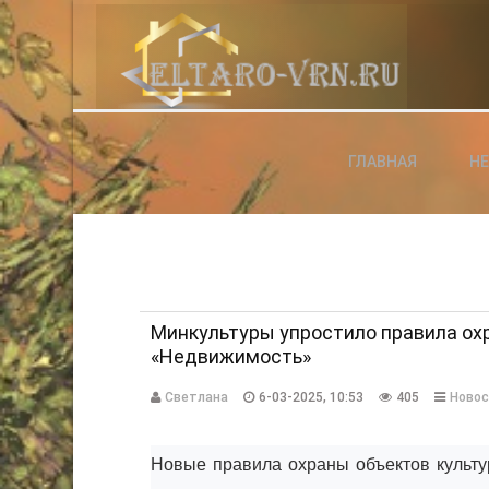
АВТОРИЗАЦИЯ НА САЙТЕ
ГЛАВНАЯ
Н
Чужой компьютер
Забыли паро
Регистраци
Минкультуры упростило правила охр
«Недвижимость»
Светлана
6-03-2025, 10:53
405
Новос
Новые правила охраны объектов культу