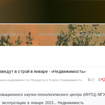
НОВОСТИ СЕГОДНЯ
КА
E
a
ЕДВИЖИМОСТЬ
ИНТЕРЕСНОЕ
НОВОСТИ КОМПА
ль?
E
я
введут в строй в январе - «Недвижимость»
0
0
рынка недвижимости
/
Продукты и Услуги
/
Недвижимость
новационного научно-технологического центра (ИНТЦ) МГ
 эксплуатацию в январе 2023... Недвижимость