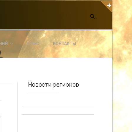
К С НАМИ СВЯЗАТЬСЯ
dgarpo26@gmail.com
xin.ed@yandex.ru
yrikf40@gmail.com
НИЙ
О НАС
КОНТАКТЫ
ltaro-Vrn.ru
@Edgarpo36
Новости регионов
У