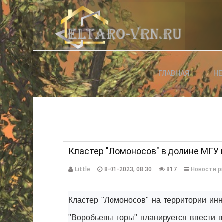
АВТОРИЗАЦИЯ НА САЙТЕ
ГЛАВНАЯ
Н
Чужой компьютер
Забыли паро
Регистраци
Кластер "Ломоносов" в долине МГУ 
Little
8-01-2023, 08:30
817
Новости 
Кластер "Ломоносов" на территории ин
"Воробьевы горы" планируется ввести в