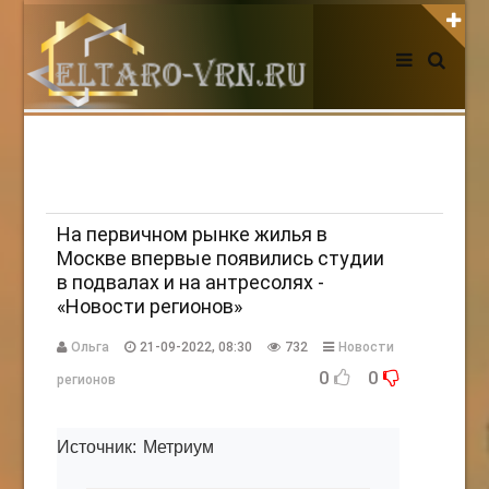
АВТОРИЗАЦИЯ НА САЙТЕ
Чужой компьютер
Забыли пароль?
Регистрация
На первичном рынке жилья в
Москве впервые появились студии
в подвалах и на антресолях -
НОВОСТИ СЕГОДНЯ
«Новости регионов»
Ольга
21-09-2022, 08:30
732
Новости
0
0
регионов
Источник: Метриум