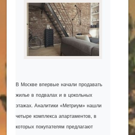
КАК С НАМИ СВЯЗАТЬСЯ
Edgarpo26@gmail.com
axin.ed@yandex.ru
yrikf40@gmail.com
Eltaro-Vrn.ru
@Edgarpo36
В Москве впервые начали продавать
жилье в подвалах и в цокольных
этажах. Аналитики «Метриум» нашли
четыре комплекса апартаментов, в
которых покупателям предлагают