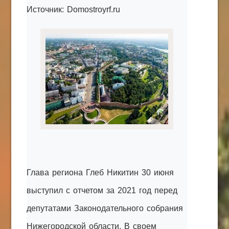
Источник: Domostroyrf.ru
КАК С НАМИ СВЯЗАТЬСЯ
Edgarpo26@gmail.com
axin.ed@yandex.ru
yrikf40@gmail.com
Eltaro-Vrn.ru
@Edgarpo36
Глава региона Глеб Никитин 30 июня
выступил с отчетом за 2021 год перед
депутатами Законодательного собрания
Нижегородской области. В своем