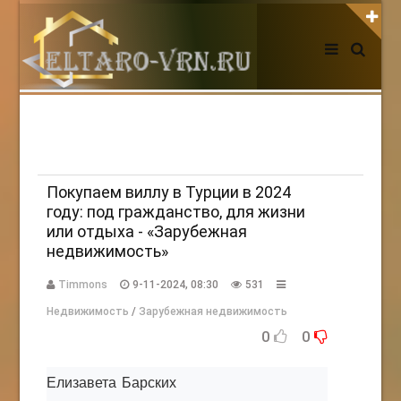
АВТОРИЗАЦИЯ НА САЙТЕ
Чужой компьютер
Забыли пароль?
Регистрация
Покупаем виллу в Турции в 2024
году: под гражданство, для жизни
или отдыха - «Зарубежная
НОВОСТИ СЕГОДНЯ
недвижимость»
Timmons
9-11-2024, 08:30
531
Недвижимость
/
Зарубежная недвижимость
0
0
Елизавета Барских