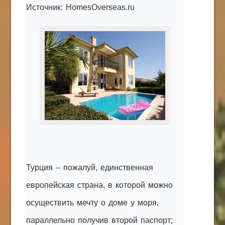
Источник: HomesOverseas.ru
КАК С НАМИ СВЯЗАТЬСЯ
Edgarpo26@gmail.com
axin.ed@yandex.ru
yrikf40@gmail.com
Eltaro-Vrn.ru
@Edgarpo36
Турция – пожалуй, единственная
европейская страна, в которой можно
осуществить мечту о доме у моря,
параллельно получив второй паспорт;