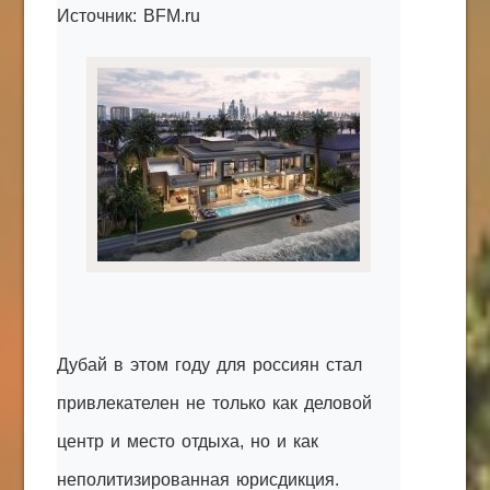
Источник: BFM.ru
КАК С НАМИ СВЯЗАТЬСЯ
Edgarpo26@gmail.com
axin.ed@yandex.ru
yrikf40@gmail.com
Eltaro-Vrn.ru
@Edgarpo36
Дубай в этом году для россиян стал
привлекателен не только как деловой
центр и место отдыха, но и как
неполитизированная юрисдикция.