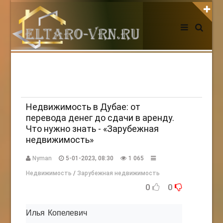
АВТОРИЗАЦИЯ НА САЙТЕ
Чужой компьютер
Забыли пароль?
Регистрация
Недвижимость в Дубае: от
перевода денег до сдачи в аренду.
Что нужно знать - «Зарубежная
НОВОСТИ СЕГОДНЯ
недвижимость»
Nyman
5-01-2023, 08:30
1 065
Недвижимость
/
Зарубежная недвижимость
0
0
Илья Копелевич