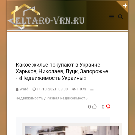
АВТОРИЗАЦИЯ НА САЙТЕ
Чужой компьютер
Забыли пароль?
Регистрация
Какое жилье покупают в Украине:
Харьков, Николаев, Луцк, Запорожье
- «Недвижимость Украины»
НОВОСТИ СЕГОДНЯ
Ward
11-10-2021, 08:30
1 073
Недвижимость
/
Разная недвижимость
0
0