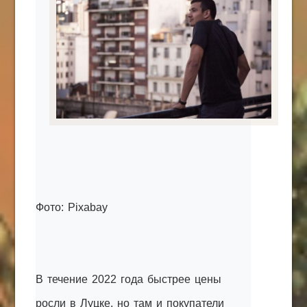
КАК С НАМИ СВЯЗАТЬСЯ
Edgarpo26@gmail.com
axin.ed@yandex.ru
yrikf40@gmail.com
Eltaro-Vrn.ru
@Edgarpo36
Фото: Pixabay
В течение 2022 года быстрее цены
росли в Луцке, но там и покупатели