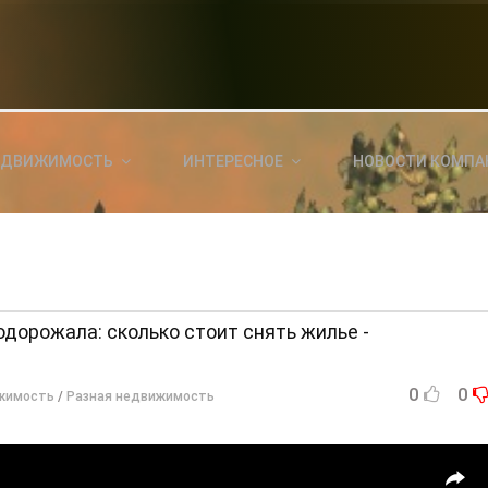
НОВОСТИ СЕГОДНЯ
КА
E
a
ЕДВИЖИМОСТЬ
ИНТЕРЕСНОЕ
НОВОСТИ КОМПА
ль?
E
я
одорожала: сколько стоит снять жилье -
0
0
жимость
/
Разная недвижимость