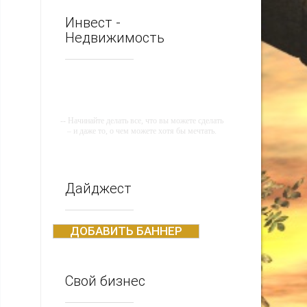
Инвест -
Недвижимость
-- Начинайте делать все, что вы можете сделать
– и даже то, о чем можете хотя бы мечтать.
-- Все дело в мыслях. Мысль — начало всего.
И мыслями можно управлять. И поэтому
главное дело совершенствования: работать над
мыслями.
Дайджест
-- Идите уверенно по направлению к мечте.
Живите той жизнью, которую вы сами себе
придумали.
ДОБАВИТЬ БАННЕР
-- Самое большое богатство — это ум. Самая
большая нищета — глупость. Из всех страхов
самый пугающий — самолюбование.
Свой бизнес
-- Лучшее, что можно сделать с хорошим
советом, это пропустить его мимо ушей. Он
никогда не бывает полезен никому, кроме того,