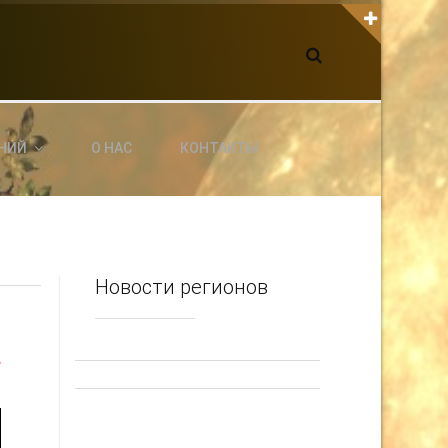
К С НАМИ СВЯЗАТЬСЯ
dgarpo26@gmail.com
xin.ed@yandex.ru
yrikf40@gmail.com
НИЙ
О НАС
КОНТАКТЫ
ltaro-Vrn.ru
@Edgarpo36
Новости регионов