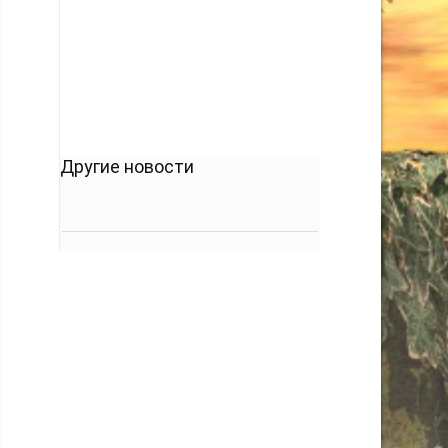
кто его дал.
-- Люблю давать советы и очень не люблю,
когда их дают мне.
Другие новости