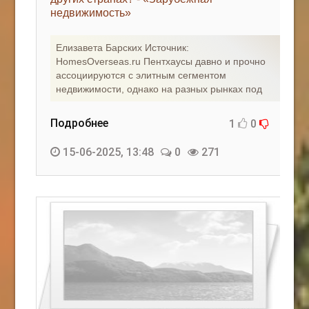
недвижимость»
КАК С НАМИ СВЯЗАТЬСЯ
Елизавета Барских Источник:
Edgarpo26@gmail.com
HomesOverseas.ru Пентхаусы давно и прочно
ассоциируются с элитным сегментом
axin.ed@yandex.ru
недвижимости, однако на разных рынках под
yrikf40@gmail.com
Подробнее
1
0
Eltaro-Vrn.ru
15-06-2025, 13:48
0
271
@Edgarpo36