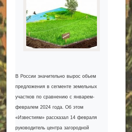
КАК С НАМИ СВЯЗАТЬСЯ
Edgarpo26@gmail.com
axin.ed@yandex.ru
yrikf40@gmail.com
Eltaro-Vrn.ru
@Edgarpo36
В России значительно вырос объем
предложения в сегменте земельных
участков по сравнению с январем-
февралем 2024 года. Об этом
«Известиям» рассказал 14 февраля
руководитель центра загородной