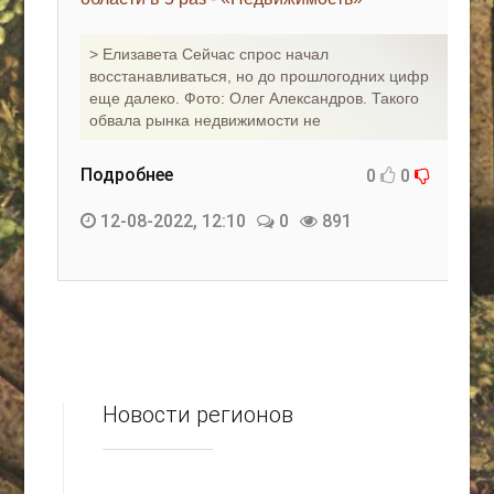
КАК С НАМИ СВЯЗАТЬСЯ
> Елизавета Сейчас спрос начал
восстанавливаться, но до прошлогодних цифр
Edgarpo26@gmail.com
еще далеко. Фото: Олег Александров. Такого
обвала рынка недвижимости не
axin.ed@yandex.ru
yrikf40@gmail.com
Подробнее
0
0
Eltaro-Vrn.ru
12-08-2022, 12:10
0
891
@Edgarpo36
Новости регионов