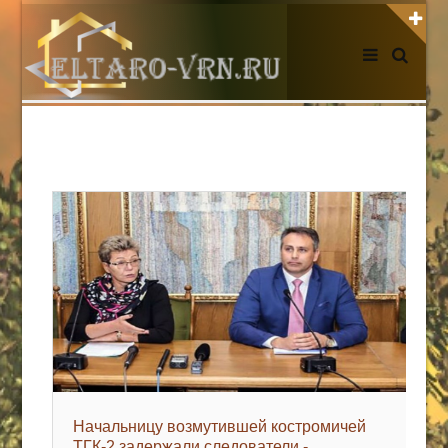
АВТОРИЗАЦИЯ НА САЙТЕ
Чужой компьютер
Забыли пароль?
Регистрация
НОВОСТИ СЕГОДНЯ
Начальницу возмутившей костромичей
ТГК-2 задержали следователи -