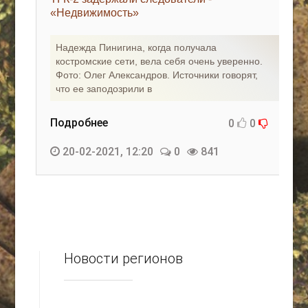
«Недвижимость»
КАК С НАМИ СВЯЗАТЬСЯ
Надежда Пинигина, когда получала
Edgarpo26@gmail.com
костромские сети, вела себя очень уверенно.
Фото: Олег Александров. Источники говорят,
axin.ed@yandex.ru
что ее заподозрили в
yrikf40@gmail.com
Подробнее
0
0
Eltaro-Vrn.ru
20-02-2021, 12:20
0
841
@Edgarpo36
Новости регионов