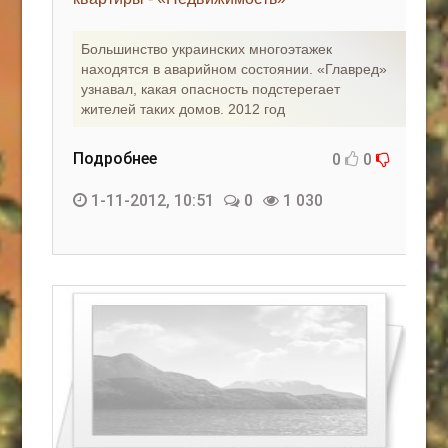
КАК С НАМИ СВЯЗАТЬСЯ
Большинство украинских многоэтажек
находятся в аварийном состоянии. «Главред»
Edgarpo26@gmail.com
узнавал, какая опасность подстерегает
жителей таких домов. 2012 год
axin.ed@yandex.ru
yrikf40@gmail.com
Подробнее
0
0
Eltaro-Vrn.ru
1-11-2012, 10:51
0
1 030
@Edgarpo36