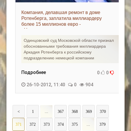
Компания, делавшая ремонт в доме
Ротенберга, заплатила миллиардеру
более 15 миллионов евро -
«Недвижимость»
Одинцовский суд Московской области признал
обоснованными требования миллиардера
Аркадия Ротенберга к российскому
подразделению немецкой компании
Подробнее
0
0
26-10-2012, 11:40
0
904
<
1
...
367
368
369
370
371
372
373
374
375
...
379