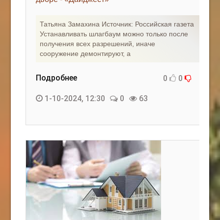
КАК С НАМИ СВЯЗАТЬСЯ
Татьяна Замахина Источник: Российская газета
Устанавливать шлагбаум можно только после
Edgarpo26@gmail.com
получения всех разрешений, иначе
сооружение демонтируют, а
axin.ed@yandex.ru
yrikf40@gmail.com
Подробнее
0
0
Eltaro-Vrn.ru
1-10-2024, 12:30
0
63
@Edgarpo36