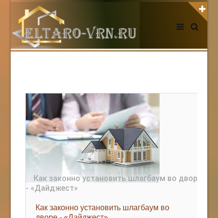
АВТОРИЗАЦИЯ НА САЙТЕ
Чужой компьютер
Забыли пароль?
Регистрация
НОВОСТИ СЕГОДНЯ
Как законно установить шлагбаум во
дворе - «Дайджест»