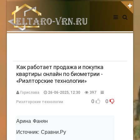
АВТОРИЗАЦИЯ НА САЙТЕ
Чужой компьютер
Забыли пароль?
Регистрация
Как работает продажа и покупка
квартиры онлайн по биометрии -
«Риэлторские технологии»
НОВОСТИ СЕГОДНЯ
Горислава
26-06-2025, 12:30
397
0
0
Риэлторские технологии
Арина Фанян
Источник: Сравни.Ру