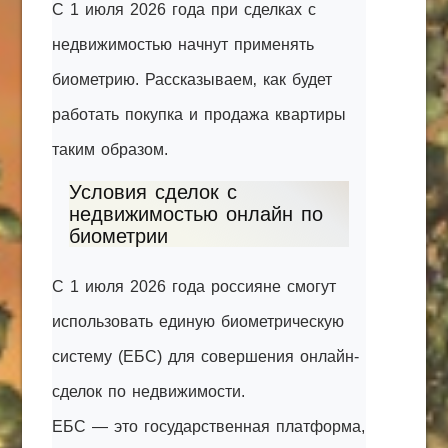
С 1 июля 2026 года при сделках с
КАК С НАМИ СВЯЗАТЬСЯ
недвижимостью начнут применять
Edgarpo26@gmail.com
биометрию. Рассказываем‚ как будет
axin.ed@yandex.ru
работать покупка и продажа квартиры
таким образом.
yrikf40@gmail.com
Eltaro-Vrn.ru
Условия сделок с
недвижимостью онлайн по
@Edgarpo36
биометрии
С 1 июля 2026 года россияне смогут
использовать единую биометрическую
систему (ЕБС) для совершения онлайн-
сделок по недвижимости.
ЕБС — это государственная платформа,