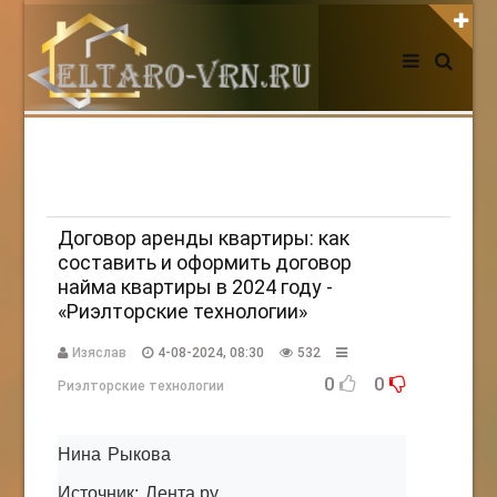
АВТОРИЗАЦИЯ НА САЙТЕ
Чужой компьютер
Забыли пароль?
Регистрация
Договор аренды квартиры: как
составить и оформить договор
найма квартиры в 2024 году -
НОВОСТИ СЕГОДНЯ
«Риэлторские технологии»
Изяслав
4-08-2024, 08:30
532
0
0
Риэлторские технологии
Нина Рыкова
Источник: Лента.ру