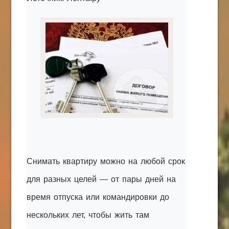
КАК С НАМИ СВЯЗАТЬСЯ
Edgarpo26@gmail.com
axin.ed@yandex.ru
yrikf40@gmail.com
Eltaro-Vrn.ru
@Edgarpo36
Снимать квартиру можно на любой срок
для разных целей — от пары дней на
время отпуска или командировки до
нескольких лет, чтобы жить там