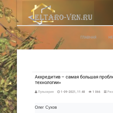
АВТОРИЗАЦИЯ НА САЙТЕ
ГЛАВНАЯ
Н
Чужой компьютер
Забыли паро
Регистраци
Аккредитив – самая большая пробле
технологии»
Пульхерия
1-09-2021, 11:48
1 066
Риэ
Олег Сухов