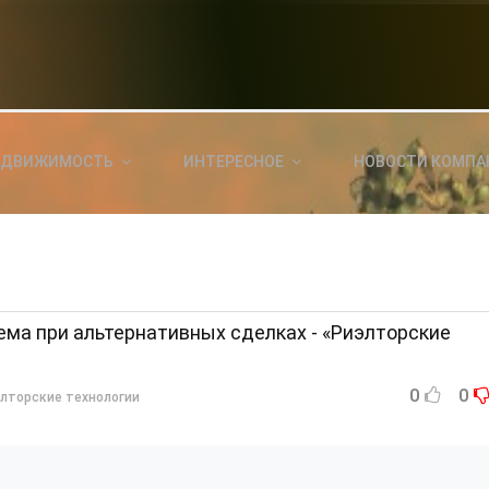
НОВОСТИ СЕГОДНЯ
КА
E
a
ЕДВИЖИМОСТЬ
ИНТЕРЕСНОЕ
НОВОСТИ КОМПА
ль?
E
я
ма при альтернативных сделках - «Риэлторские
0
0
лторские технологии