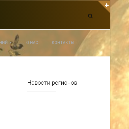
К С НАМИ СВЯЗАТЬСЯ
dgarpo26@gmail.com
xin.ed@yandex.ru
yrikf40@gmail.com
НИЙ
О НАС
КОНТАКТЫ
ltaro-Vrn.ru
@Edgarpo36
Новости регионов