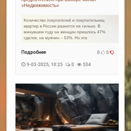
«Недвижимость»
КАК С НАМИ СВЯЗАТЬСЯ
Количество покупателей и покупательниц
Edgarpo26@gmail.com
квартир в России разнится не сильно. В
минувшем году на женщин пришлось 47%
axin.ed@yandex.ru
сделок, на мужчин – 53%. Но эта
yrikf40@gmail.com
Подробнее
0
0
Eltaro-Vrn.ru
9-03-2025, 10:25
0
534
@Edgarpo36