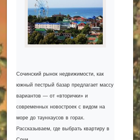
КАК С НАМИ СВЯЗАТЬСЯ
Edgarpo26@gmail.com
axin.ed@yandex.ru
yrikf40@gmail.com
Eltaro-Vrn.ru
@Edgarpo36
Сочинский рынок недвижимости, как
южный пестрый базар предлагает массу
вариантов — от «вторички» и
современных новостроек с видом на
море до таунхаусов в горах.
Рассказываем, где выбрать квартиру в
Сочи.