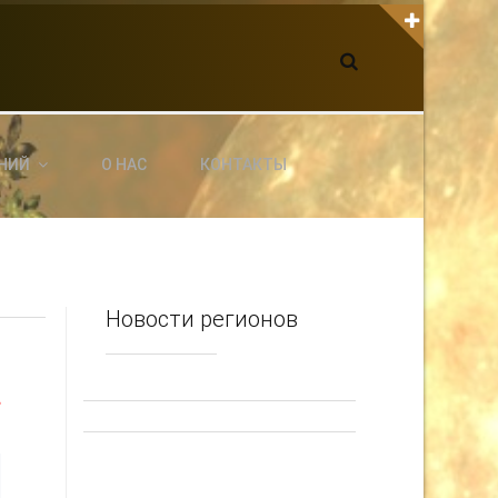
К С НАМИ СВЯЗАТЬСЯ
dgarpo26@gmail.com
xin.ed@yandex.ru
yrikf40@gmail.com
НИЙ
О НАС
КОНТАКТЫ
ltaro-Vrn.ru
@Edgarpo36
Новости регионов