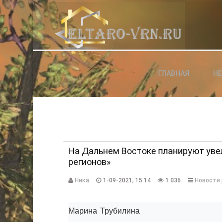
АВТОРИЗАЦИЯ НА САЙТЕ
ГЛАВНАЯ
Н
Чужой компьютер
Забыли паро
Регистраци
На Дальнем Востоке планируют увел
регионов»
Ника
1-09-2021, 15:14
1 036
Новости 
Марина Трубилина