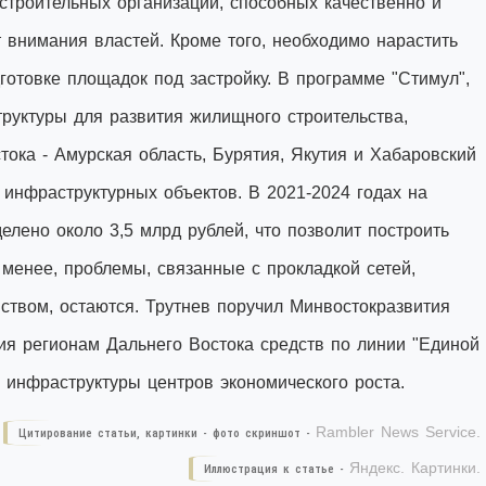
строительных организаций, способных качественно и
т внимания властей. Кроме того, необходимо нарастить
отовке площадок под застройку. В программе "Стимул",
руктуры для развития жилищного строительства,
тока - Амурская область, Бурятия, Якутия и Хабаровский
ь инфраструктурных объектов. В 2021-2024 годах на
ено около 3,5 млрд рублей, что позволит построить
 менее, проблемы, связанные с прокладкой сетей,
ством, остаются. Трутнев поручил Минвостокразвития
ия регионам Дальнего Востока средств по линии "Единой
 инфраструктуры центров экономического роста.
Rambler News Service.
Цитирование статьи, картинки - фото скриншот -
Яндекс. Картинки.
Иллюстрация к статье -