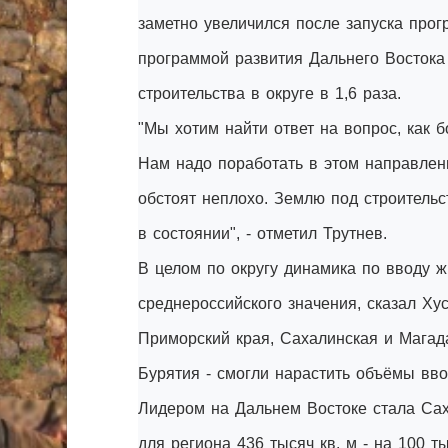
заметно увеличился после запуска про
программой развития Дальнего Восток
строительства в округе в 1,6 раза.
"Мы хотим найти ответ на вопрос, как
Нам надо поработать в этом направлен
обстоят неплохо. Землю под строительс
в состоянии", - отметил Трутнев.
В целом по округу динамика по вводу ж
среднероссийского значения, сказал Ху
Приморский края, Сахалинская и Магада
Бурятия - смогли нарастить объёмы ввод
Лидером на Дальнем Востоке стала Сах
для региона 436 тысяч кв. м - на 100 ты