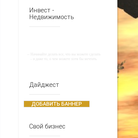
Инвест -
Недвижимость
-- Начинайте делать все, что вы можете сделать
– и даже то, о чем можете хотя бы мечтать.
-- Все дело в мыслях. Мысль — начало всего.
И мыслями можно управлять. И поэтому
главное дело совершенствования: работать над
мыслями.
Дайджест
-- Идите уверенно по направлению к мечте.
Живите той жизнью, которую вы сами себе
придумали.
ДОБАВИТЬ БАННЕР
-- Самое большое богатство — это ум. Самая
большая нищета — глупость. Из всех страхов
самый пугающий — самолюбование.
Свой бизнес
-- Лучшее, что можно сделать с хорошим
советом, это пропустить его мимо ушей. Он
никогда не бывает полезен никому, кроме того,