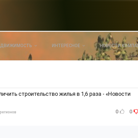
НОВОСТИ СЕГОДНЯ
КА
E
a
ЕДВИЖИМОСТЬ
ИНТЕРЕСНОЕ
НОВОСТИ КОМПА
ль?
E
я
ичить строительство жилья в 1,6 раза - «Новости
0
0
регионов