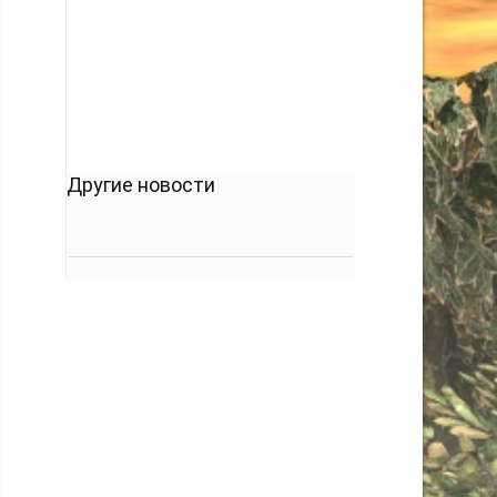
кто его дал.
-- Люблю давать советы и очень не люблю,
когда их дают мне.
Другие новости