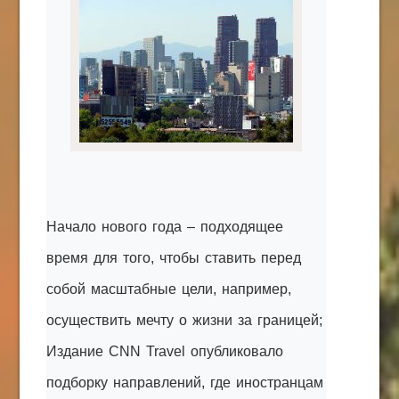
КАК С НАМИ СВЯЗАТЬСЯ
Edgarpo26@gmail.com
axin.ed@yandex.ru
yrikf40@gmail.com
Eltaro-Vrn.ru
@Edgarpo36
Начало нового года – подходящее
время для того, чтобы ставить перед
собой масштабные цели, например,
осуществить мечту о жизни за границей;
Издание CNN Travel опубликовало
подборку направлений, где иностранцам