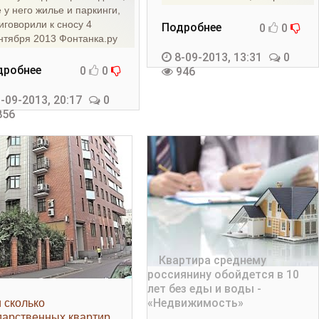
е у него жилье и паркинги,
вопросом о том,
иговорили к сносу 4
Подробнее
0
0
нтября 2013 Фонтанка.ру
тболист
8-09-2013, 13:31
0
дробнее
0
0
946
-09-2013, 20:17
0
56
и сколько
дарственных квартир