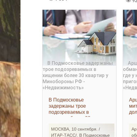
9
В Подмосковье
Ар
задержаны трое
мит
подозреваемых в
дол
хищении более 30
нег
квартир у Минобороны
при
МОСКВА, 10 сентября. /
Ар
РФ - «Недвижимость»
«Н
ИТАР-ТАСС/. В Подмосковье
об