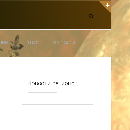
К С НАМИ СВЯЗАТЬСЯ
dgarpo26@gmail.com
xin.ed@yandex.ru
yrikf40@gmail.com
НИЙ
О НАС
КОНТАКТЫ
ltaro-Vrn.ru
@Edgarpo36
Новости регионов