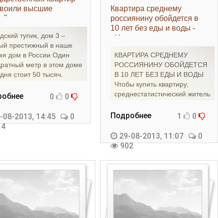
воили высшие
Квартира среднему
ийские чиновники -
россиянину обойдется в
движимость»
10 лет без еды и воды -
ский тупик, дом 3 –
«Недвижимость»
ый престижный в наше
мя дом в России Один
КВАРТИРА СРЕДНЕМУ
дратный метр в этом доме
РОССИЯНИНУ ОБОЙДЕТСЯ
дня стоит 50 тысяч.
В 10 ЛЕТ БЕЗ ЕДЫ И ВОДЫ
ларов. Более полутора
Чтобы купить квартиру,
среднестатистический житель
робнее
0
0
России должен полностью
Подробнее
1
0
-08-2013, 14:45
0
14
29-08-2013, 11:07
0
902