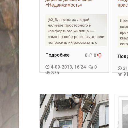
«Недвижимость»
прис
росс
«Не
[h2]Для многих людей
Швед
наличие просторного и
сам
комфортного жилища —
вре
само по себе роскошь, а если
ква
попросить их рассказать о
сего
пределе желаний, они,
Дол
скорее
Подробнее
0
0
Под
4-09-2013, 16:24
0
31
875
9