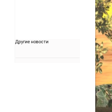
кто его дал.
-- Люблю давать советы и очень не люблю,
когда их дают мне.
Другие новости