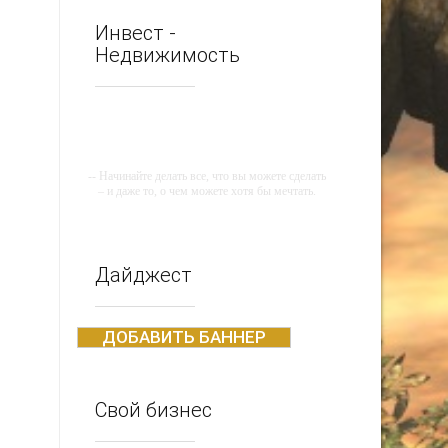
Инвест -
Недвижимость
-- Начинайте делать все, что вы можете сделать
– и даже то, о чем можете хотя бы мечтать.
-- Все дело в мыслях. Мысль — начало всего.
И мыслями можно управлять. И поэтому
главное дело совершенствования: работать над
мыслями.
Дайджест
-- Идите уверенно по направлению к мечте.
Живите той жизнью, которую вы сами себе
придумали.
ДОБАВИТЬ БАННЕР
-- Самое большое богатство — это ум. Самая
большая нищета — глупость. Из всех страхов
самый пугающий — самолюбование.
Свой бизнес
-- Лучшее, что можно сделать с хорошим
советом, это пропустить его мимо ушей. Он
никогда не бывает полезен никому, кроме того,