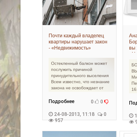
Почти каждый владелец
Ана
квартиры нарушает закон
Бор
- «Недвижимость»
вы 
«Н
Остекленный балкон может
БО
послужить причиной
ВЫ
принудительного выселения
Ми
Всем известно, что незнание
Пе
закона не освобождает от
16
ответственности. Но мало
Еф
Подробнее
0
0
По
24-08-2013, 11:18
0
1
957
9