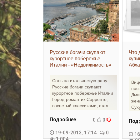
Русские богачи скупают
Что 
курортное побережье
купи
Италии - «Недвижимость»
Абха
верн
войн
Соль на итальянскую рану
Виц
«Не
Русские богачи скупают
пос
курортное побережье Италии
Дми
Город-романтик Сорренто,
жен
воспетый классиками, стал
Сух
настоящей Меккой для
сих 
Подробнее
0
0
Под
19-09-2013, 17:14
0
16
1 004