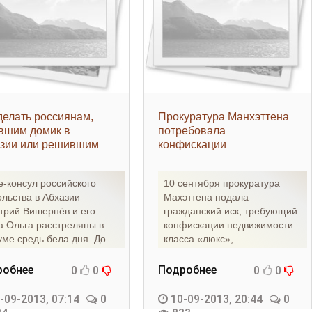
делать россиянам,
Прокуратура Манхэттена
вшим домик в
потребовала
зии или решившим
конфискации
уть то, что потеряно в
недвижимости у
ах? -
фигуранта «списка
е-консул российского
10 сентября прокуратура
движимость»
Манитского» -
ольства в Абхазии
Махэттена подала
«Недвижимость»
трий Вишернёв и его
гражданский иск, требующий
а Ольга расстреляны в
конфискации недвижимости
уме средь бела дня. До
класса «люкс»,
пор в российской истории
принадлежащей компаниям,
которые
робнее
Подробнее
0
0
0
0
-09-2013, 07:14
0
10-09-2013, 20:44
0