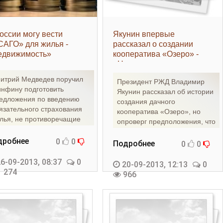
оссии могу вести
Якунин впервые
АГО» для жилья -
рассказал о создании
едвижимость»
кооператива «Озеро» -
«Недвижимость»
итрий Медведев поручил
Президент РЖД Владимир
нфину подготовить
Якунин рассказал об истории
едложения по введению
создания дачного
язательного страхования
кооператива «Озеро», но
лья, не противоречащие
опроверг предположения, что
ссийскому праву.
именно членство в нем было
раховка
дробнее
0
0
Подробнее
0
0
6-09-2013, 08:37
0
20-09-2013, 12:13
0
 274
966