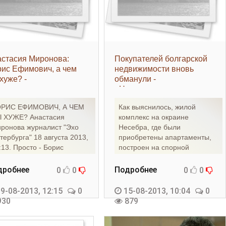
стасия Миронова:
Покупателей болгарской
ис Ефимович, а чем
недвижимости вновь
хуже? -
обманули -
едвижимость»
«Недвижимость»
РИС ЕФИМОВИЧ, А ЧЕМ
Как выяснилось, жилой
 ХУЖЕ? Анастасия
комплекс на окраине
ронова журналист "Эхо
Несебра, где были
тербурга" 18 августа 2013,
приобретены апартаменты,
:13. Просто - Борис
построен на спорной
имович! Негоже
территории На днях решение
Бургасского
дробнее
Подробнее
0
0
0
0
9-08-2013, 12:15
0
15-08-2013, 10:04
0
30
879