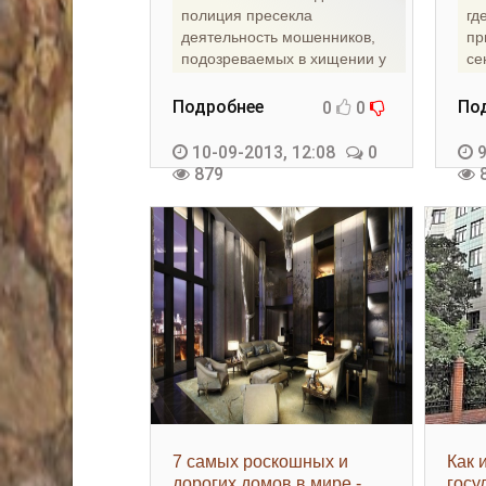
полиция пресекла
гд
деятельность мошенников,
пр
подозреваемых в хищении у
се
Минобороны РФ более 30
Фу
квартир,
Подробнее
По
0
0
10-09-2013, 12:08
0
9
879
8
7 самых роскошных и
Как 
дорогих домов в мире -
госу