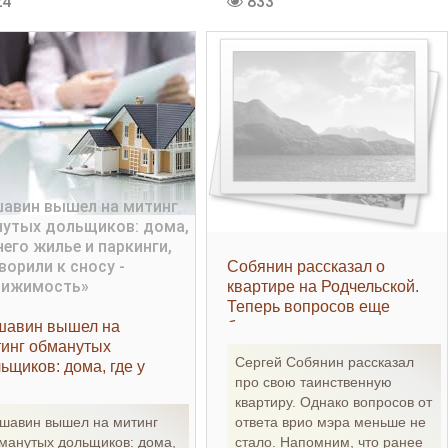
24
833
Собянин рассказал о
квартире на Родчельской.
Теперь вопросов еще
шавин вышел на
больше -
инг обманутых
«Недвижимость»
Сергей Собянин рассказал
ьщиков: дома, где у
про свою таинственную
о жилье и паркинги,
квартиру. Однако вопросов от
говорили к сносу -
шавин вышел на митинг
ответа врио мэра меньше не
едвижимость»
манутых дольщиков: дома,
стало. Напомним, что ранее