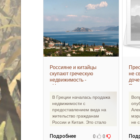
Россияне и китайцы
Прес
скупают греческую
не с
недвижимость -
доче
«Недвижимость»
Пете
«Не
В Греции началась продажа
Воп
недвижимости с
опу
предоставлением вида на
Але
жительство гражданам
мэр
России и Китая. Это стало
не с
возможным после того, как
Сан
неделей
Подробнее
Под
0
0