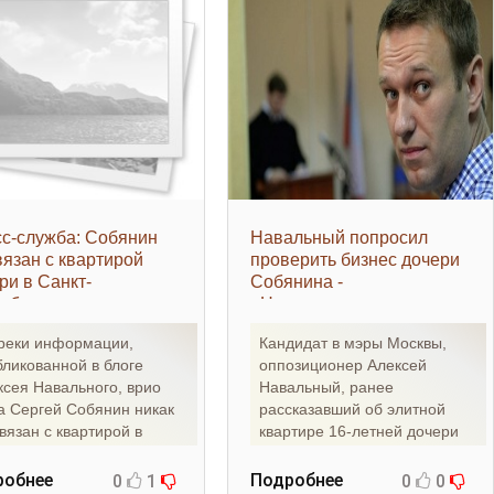
с-служба: Собянин
Навальный попросил
вязан с квартирой
проверить бизнес дочери
ри в Санкт-
Собянина -
рбурге -
«Недвижимость»
движимость»
реки информации,
Кандидат в мэры Москвы,
бликованной в блоге
оппозиционер Алексей
ксея Навального, врио
Навальный, ранее
а Сергей Собянин никак
рассказавший об элитной
вязан с квартирой в
квартире 16-летней дочери
кт-Петербурге, которая
своего соперника на
выборах, врио
робнее
Подробнее
0
1
0
0