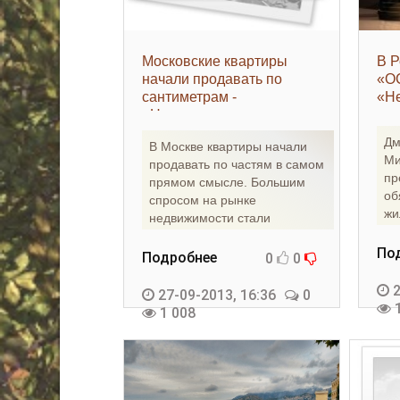
Московские квартиры
В Р
начали продавать по
«ОС
сантиметрам -
«Н
«Недвижимость»
Дм
В Москве квартиры начали
Ми
продавать по частям в самом
пр
прямом смысле. Большим
об
спросом на рынке
жи
недвижимости стали
ро
пользоваться не только
Ст
По
квадратные
Подробнее
0
0
2
27-09-2013, 16:36
0
1
1 008