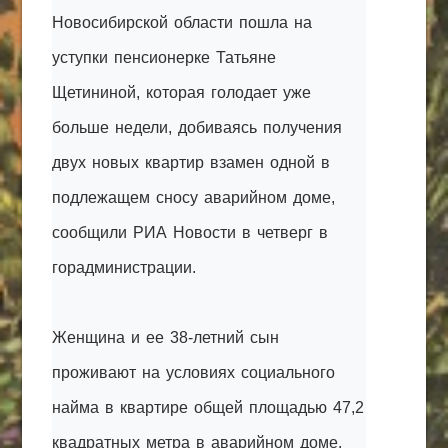
Новосибирской области пошла на
КАК С НАМИ СВЯЗАТЬСЯ
уступки пенсионерке Татьяне
Edgarpo26@gmail.com
Щетининой, которая голодает уже
axin.ed@yandex.ru
больше недели, добиваясь получения
yrikf40@gmail.com
двух новых квартир взамен одной в
Eltaro-Vrn.ru
подлежащем сносу аварийном доме,
@Edgarpo36
сообщили РИА Новости в четверг в
горадминистрации.
Женщина и ее 38-летний сын
проживают на условиях социального
найма в квартире общей площадью 47,2
квадратных метра в аварийном доме.