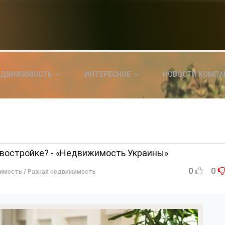
НОВОСТИ СЕГОДНЯ
КА
E
a
ЕДВИЖИМОСТЬ
ИНТЕРЕСНОЕ
НОВОСТИ КОМПА
ль?
E
я
овостройке? - «Недвижимость Украины»
0
0
имость
/
Разная недвижимость