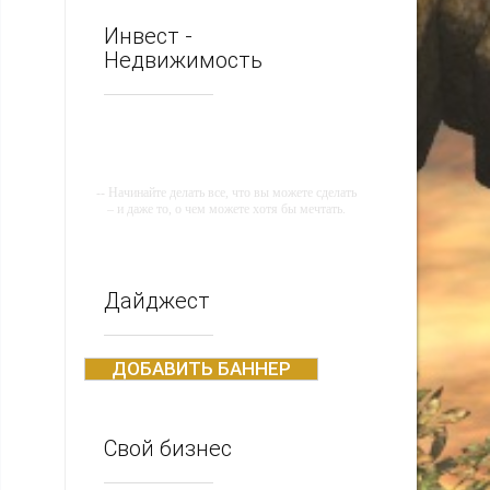
Инвест -
Недвижимость
-- Начинайте делать все, что вы можете сделать
– и даже то, о чем можете хотя бы мечтать.
-- Все дело в мыслях. Мысль — начало всего.
И мыслями можно управлять. И поэтому
главное дело совершенствования: работать над
мыслями.
Дайджест
-- Идите уверенно по направлению к мечте.
Живите той жизнью, которую вы сами себе
придумали.
ДОБАВИТЬ БАННЕР
-- Самое большое богатство — это ум. Самая
большая нищета — глупость. Из всех страхов
самый пугающий — самолюбование.
Свой бизнес
-- Лучшее, что можно сделать с хорошим
советом, это пропустить его мимо ушей. Он
никогда не бывает полезен никому, кроме того,