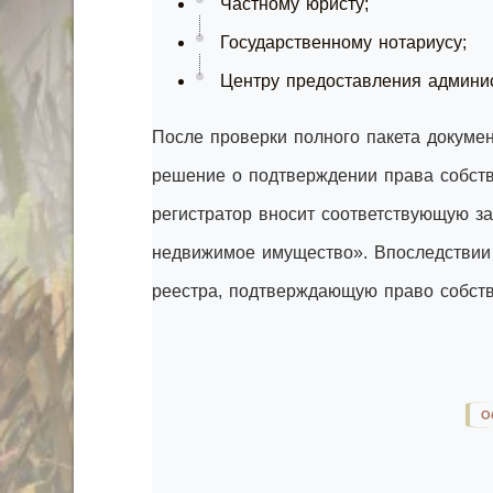
Частному юристу;
Государственному нотариусу;
Центру предоставления админис
После проверки полного пакета докумен
решение о подтверждении права собств
регистратор вносит соответствующую з
недвижимое имущество». Впоследствии
реестра, подтверждающую право собств
О