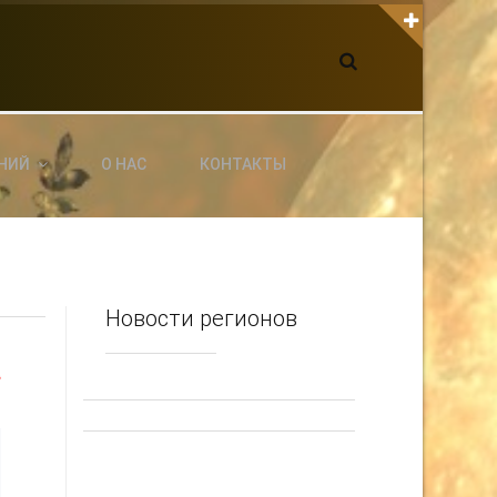
К С НАМИ СВЯЗАТЬСЯ
dgarpo26@gmail.com
xin.ed@yandex.ru
yrikf40@gmail.com
НИЙ
О НАС
КОНТАКТЫ
ltaro-Vrn.ru
@Edgarpo36
Новости регионов