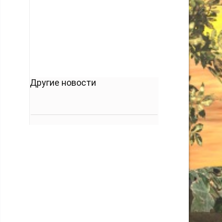
кто его дал.
-- Люблю давать советы и очень не люблю,
когда их дают мне.
Другие новости